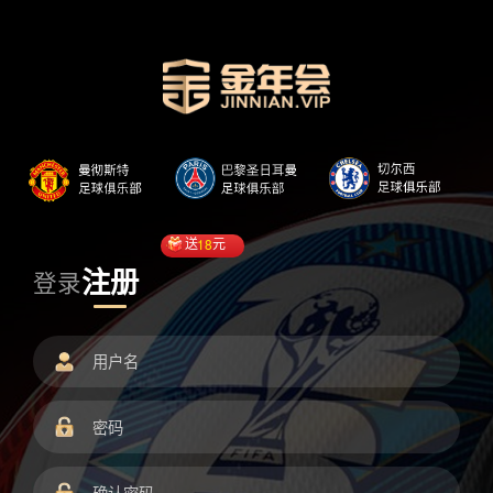
送
18
元
注册
登录