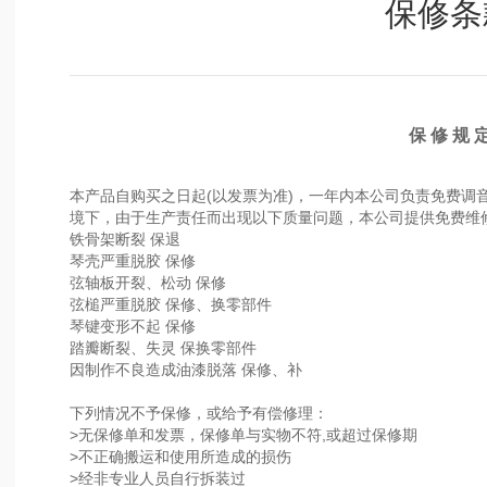
保修条
保 修 规 
本产品自购买之日起(以发票为准)，一年内本公司负责免费调
境下，由于生产责任而出现以下质量问题，本公司提供免费维
铁骨架断裂 保退
琴壳严重脱胶 保修
弦轴板开裂、松动 保修
弦槌严重脱胶 保修、换零部件
琴键变形不起 保修
踏瓣断裂、失灵 保换零部件
因制作不良造成油漆脱落 保修、补
下列情况不予保修，或给予有偿修理：
>无保修单和发票，保修单与实物不符,或超过保修期
>不正确搬运和使用所造成的损伤
>经非专业人员自行拆装过