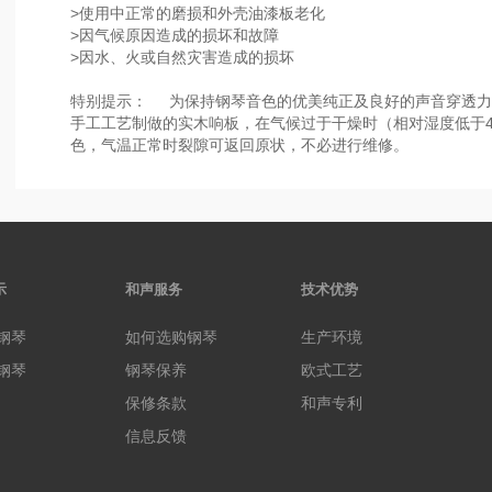
>使用中正常的磨损和外壳油漆板老化
>因气候原因造成的损坏和故障
>因水、火或自然灾害造成的损坏
特别提示： 为保持钢琴音色的优美纯正及良好的声音穿透力
手工工艺制做的实木响板，在气候过于干燥时（相对湿度低于
色，气温正常时裂隙可返回原状，不必进行维修。
示
和声服务
技术优势
钢琴
如何选购钢琴
生产环境
钢琴
钢琴保养
欧式工艺
保修条款
和声专利
信息反馈