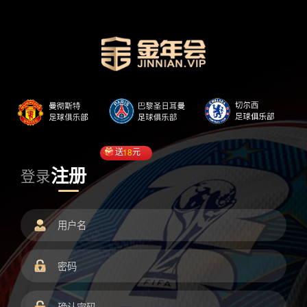
送
18
元
注册
登录